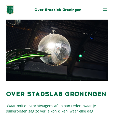
Over Stadslab Groningen
OVER STADSLAB GRONINGEN
Waar ooit de vrachtwagens af en aan reden, waar je
suikerbieten zag zo ver je kon kijken, waar elke dag