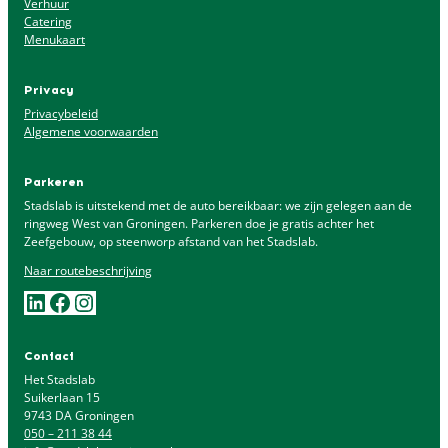
Verhuur
Catering
Menukaart
Privacy
Privacybeleid
Algemene voorwaarden
Parkeren
Stadslab is uitstekend met de auto bereikbaar: we zijn gelegen aan de
ringweg West van Groningen. Parkeren doe je gratis achter het
Zeefgebouw, op steenworp afstand van het Stadslab.
Naar
routebeschrijving
LinkedIn
Facebook
Instagram
Contact
Het Stadslab
Suikerlaan 15
9743 DA Groningen
050 – 211 38 44