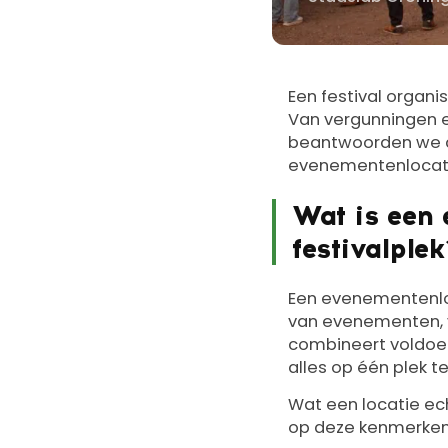
Door
Een festival organ
Van vergunningen en 
beantwoorden we de
evenementenlocatie,
Wat is een
festivalple
Een evenementenloca
van evenementen, v
combineert voldoen
alles op één plek te
Wat een locatie ech
op deze kenmerken