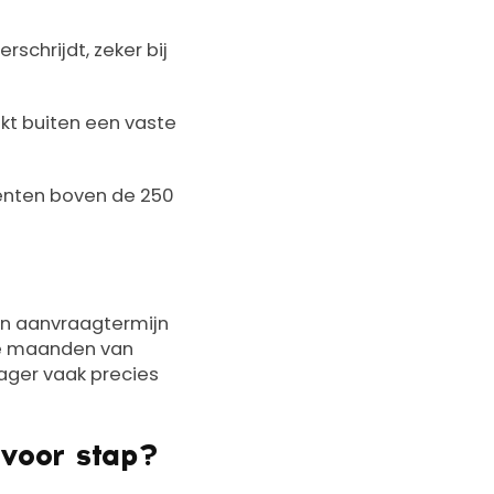
schrijdt, zeker bij
nkt buiten een vaste
enten boven de 250
en aanvraagtermijn
ie maanden van
ager vaak precies
 voor stap?