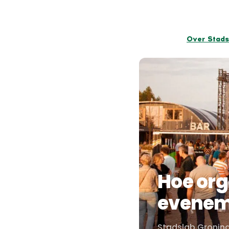
Over Stads
Hoe org
evenem
Stadslab Gronin