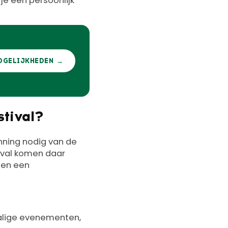
 je een persoonlijk
OGELIJKHEDEN →
stival?
nning nodig van de
tival komen daar
 en een
halige evenementen,