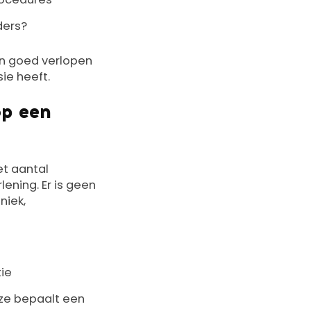
ders?
en goed verlopen
ie heeft.
op een
et aantal
ening. Er is geen
niek,
tie
ze bepaalt een