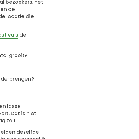
tal bezoekers, het
 en de
e locatie die
stivals
de
tal groeit?
 onderbrengen?
ien losse
rt. Dat is niet
g zelf.
 gelden dezelfde