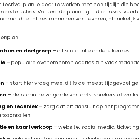
 festival plan je door te werken met een tijdlijn die be
eerste acties. Verdeel de planning in drie fases: voorb
nimaal drie tot zes maanden van tevoren, afhankelijk 
penplan:
datum en doelgroep
– dit stuurt alle andere keuzes
ie
– populaire evenementenlocaties zijn vaak maand
en
– start hier vroeg mee, dit is de meest tijdgevoelige
mma
– denk aan de volgorde van acts, sprekers of works
ng en techniek
– zorg dat dit aansluit op het progra
rsaantallen
ie en kaartverkoop
– website, social media, ticketing
ek
– inclusief contactpersonen, tijdschema en noodp