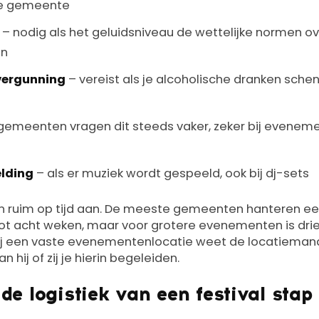
 de gemeente
– nodig als het geluidsniveau de wettelijke normen over
en
vergunning
– vereist als je alcoholische dranken sche
gemeenten vragen dit steeds vaker, zeker bij evenem
lding
– als er muziek wordt gespeeld, ook bij dj-sets
n ruim op tijd aan. De meeste gemeenten hanteren e
tot acht weken, maar voor grotere evenementen is dr
ij een vaste evenementenlocatie weet de locatieman
n hij of zij je hierin begeleiden.
 de logistiek van een festival stap