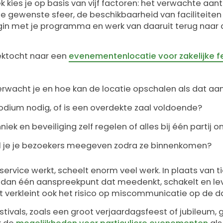
ek kies je op basis van vijf factoren: het verwachte aan
 gewenste sfeer, de beschikbaarheid van faciliteiten
gin met je programma en werk van daaruit terug naar d
zoektocht naar een
evenementenlocatie voor zakelijke fe
wacht je en hoe kan de locatie opschalen als dat aan
odium nodig, of is een overdekte zaal voldoende?
hniek en beveiliging zelf regelen of alles bij één partij
l je je bezoekers meegeven zodra ze binnenkomen?
-service werkt, scheelt enorm veel werk. In plaats van t
 dan één aanspreekpunt dat meedenkt, schakelt en leve
et verkleint ook het risico op miscommunicatie op de da
estivals, zoals een groot verjaardagsfeest of jubileum,