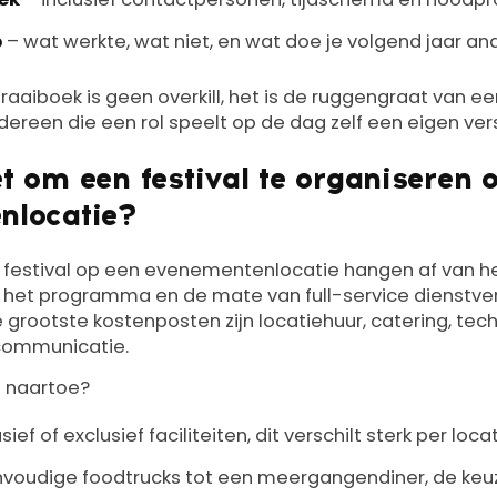
p
– wat werkte, wat niet, en wat doe je volgend jaar an
raaiboek is geen overkill, het is de ruggengraat van e
edereen die een rol speelt op de dag zelf een eigen vers
t om een festival te organiseren 
nlocatie?
 festival op een evenementenlocatie hangen af van h
 het programma en de mate van full-service dienstverl
e grootste kostenposten zijn locatiehuur, catering, tech
communicatie.
d naartoe?
sief of exclusief faciliteiten, dit verschilt sterk per loca
voudige foodtrucks tot een meergangendiner, de keu