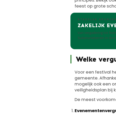
principes. Bekijk oo
feest op grote scha
STADSLAB GRONIN
ZAKELIJK EV
Van vergadering tot fest
Suikerunieterrein in Gro
Welke vergu
Voor een festival 
gemeente. Afhankeli
mogelijk ook een o
veiligheidsplan bij k
De meest voorkome
Evenementenverg