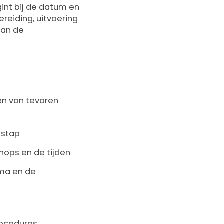
gint bij de datum en
ereiding, uitvoering
van de
en van tevoren
 stap
hops en de tijden
mma en de
rocedures