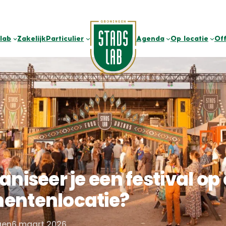
lab
Zakelijk
Particulier
Agenda
Op locatie
Of
aniseer je een festival op
entenlocatie?
gen
6 maart 2026