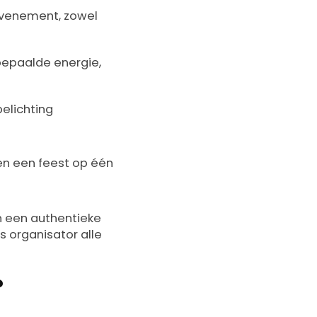
evenement, zowel
 bepaalde energie,
belichting
en een feest op één
en een authentieke
s organisator alle
?