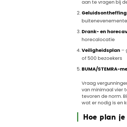
aan te vragen bij
Geluidsontheffing
buitenevenement
Drank- en horeca
horecalocatie
Veiligheidsplan
– 
of 500 bezoekers
BUMA/STEMRA-me
Vraag vergunninge
van minimaal vier 
tevoren de norm. B
wat er nodig is en ka
Hoe plan je