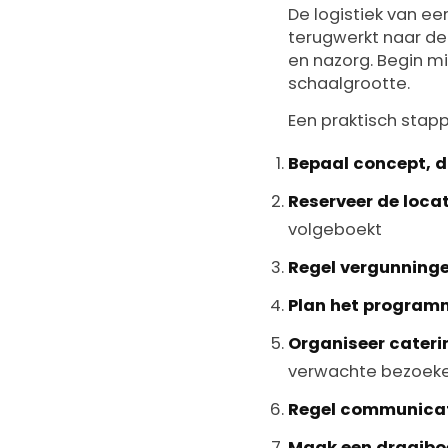
De logistiek van een
terugwerkt naar de 
en nazorg. Begin mi
schaalgrootte.
Een praktisch stap
Bepaal concept, 
Reserveer de locat
volgeboekt
Regel vergunning
Plan het progra
Organiseer cateri
verwachte bezoeke
Regel communicat
Maak een draaibo