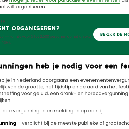
k de
mogelijkheden voor particuliere evenementen
als
al wilt organiseren.
GEN
ENT ORGANISEREN?
BEKIJK DE M
ival — ruimte voor 5 tot 2.500 personen op het unieke
ningen.
nningen heb je nodig voor een fe
heb je in Nederland doorgaans een evenementenvergu
jk van de grootte, het tijdstip en de aard van het fes
ntheffing voor geluid, een drank- en horecavergunning
ijken.
nde vergunningen en meldingen op een rij:
unning
– verplicht bij de meeste publieke of grootsc