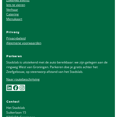
Zakelijke events
Iets te vieren
Verhuur
Catering
Menukaart
Privacy
Privacybeleid
Algemene voorwaarden
Parkeren
Stadslab is uitstekend met de auto bereikbaar: we zijn gelegen aan de
ringweg West van Groningen. Parkeren doe je gratis achter het
Zeefgebouw, op steenworp afstand van het Stadslab.
Naar
routebeschrijving
LinkedIn
Facebook
Instagram
Contact
Het Stadslab
Suikerlaan 15