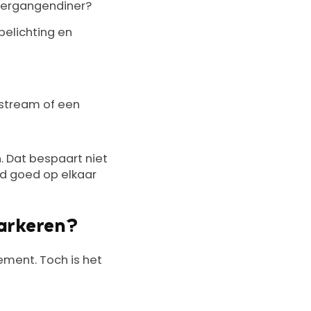
meergangendiner?
belichting en
estream of een
n. Dat bespaart niet
ijd goed op elkaar
arkeren?
ement. Toch is het