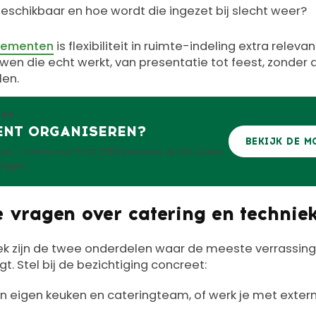
beschikbaar en hoe wordt die ingezet bij slecht weer?
enementen
is flexibiliteit in ruimte-indeling extra relevant
en die echt werkt, van presentatie tot feest, zonder 
len.
GEN
ENT ORGANISEREN?
BEKIJK DE M
ival — ruimte voor 5 tot 2.500 personen op het unieke
ningen.
 vragen over catering en technie
ek zijn de twee onderdelen waar de meeste verrassing
gt. Stel bij de bezichtiging concreet:
n eigen keuken en cateringteam, of werk je met extern