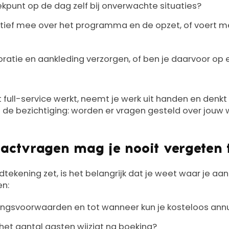
kpunt op de dag zelf bij onverwachte situaties?
tief mee over het programma en de opzet, of voert men
ratie en aankleding verzorgen, of ben je daarvoor op 
t full-service werkt, neemt je werk uit handen en denkt
s de bezichtiging: worden er vragen gesteld over jouw
actvragen mag je nooit vergeten t
ekening zet, is het belangrijk dat je weet waar je aan t
en:
ringsvoorwaarden en tot wanneer kun je kosteloos annu
het aantal gasten wijzigt na boeking?