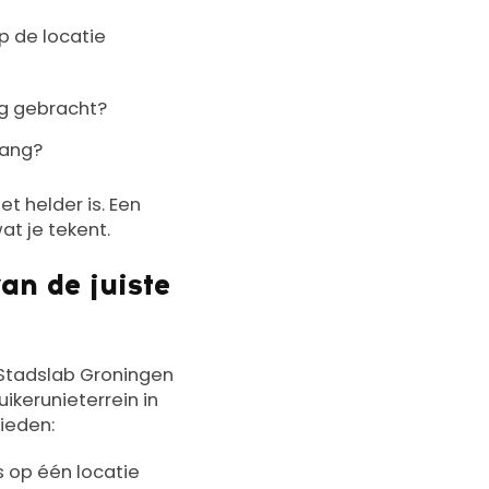
p de locatie
ng gebracht?
gang?
et helder is. Een
at je tekent.
an de juiste
. Stadslab Groningen
ikerunieterrein in
bieden:
s op één locatie