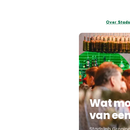
Over Stads
Wat moe
van ee
Stadslab Gronin