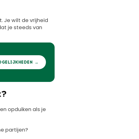
. Je wilt de vrijheid
dat je steeds van
OGELIJKHEDEN →
k?
en opduiken als je
e partijen?