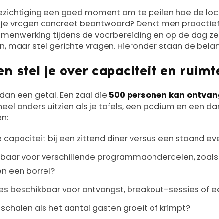
ezichtiging een goed moment om te peilen hoe de loc
je vragen concreet beantwoord? Denkt men proactief
amenwerking tijdens de voorbereiding en op de dag zel
ken, maar stel gerichte vragen. Hieronder staan de belan
n stel je over capaciteit en ruimt
dan een getal. Een zaal die
500 personen kan ontvang
heel anders uitzien als je tafels, een podium en een dan
n:
 capaciteit bij een zittend diner versus een staand 
lbaar voor verschillende programmaonderdelen, zoals
en een borrel?
tes beschikbaar voor ontvangst, breakout-sessies of ee
schalen als het aantal gasten groeit of krimpt?