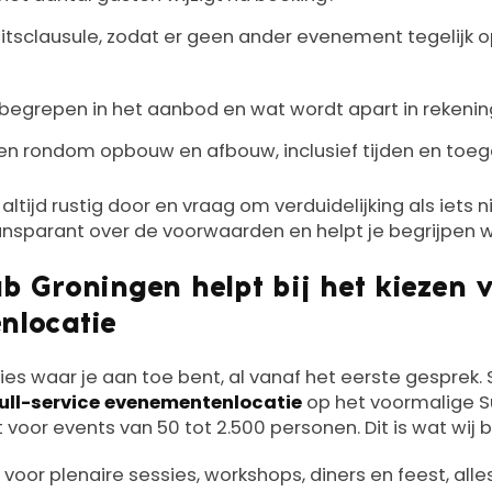
teitsclausule, zodat er geen ander evenement tegelijk o
inbegrepen in het aanbod en wat wordt apart in rekeni
ken rondom opbouw en afbouw, inclusief tijden en toe
tijd rustig door en vraag om verduidelijking als iets ni
ansparant over de voorwaarden en helpt je begrijpen w
b Groningen helpt bij het kiezen v
nlocatie
cies waar je aan toe bent, al vanaf het eerste gesprek
full-service evenementenlocatie
op het voormalige Su
 voor events van 50 tot 2.500 personen. Dit is wat wij 
voor plenaire sessies, workshops, diners en feest, alle