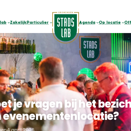
lab
Zakelijk
Particulier
Agenda
Op locatie
Of
t je vragen bij het bezic
n evenementenlocatie?
gen
4 april 2026