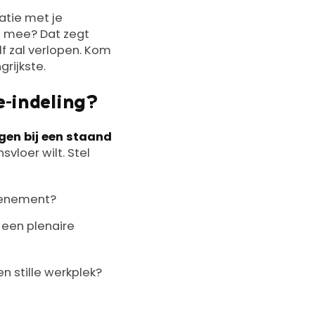
atie met je
 mee? Dat zegt
f zal verlopen. Kom
grijkste.
e-indeling?
en bij een staand
svloer wilt. Stel
evenement?
 een plenaire
n stille werkplek?