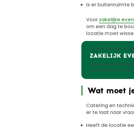
Is er buitenruimte 
Voor
zakelijke ev
om een dag te bouw
locatie moet wisse
STADSLAB GRONIN
ZAKELIJK EV
Van vergadering tot fest
Suikerunieterrein in Gro
Wat moet je
Catering en techni
er te laat naar vraa
Heeft de locatie ee