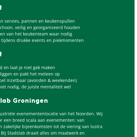
t
n servies, pannen en keukenspullen
choon, veilig en georganiseerd houden
en van het keukenteam waar nodig
 tijdens drukke events en piekmomenten
t
d en laat je niet gek maken
k liggen en pakt het meteen op
xibel inzetbaar (avonden & weekenden)
niet nodig, de juiste mentaliteit wel
lab Groningen
dustriële evenementenlocatie van het Noorden. Wij
or een breed scala aan evenementen: van
en zakelijke bijeenkomsten tot de viering van lustra
 Bij Stadslab draait alles om maatwerk en