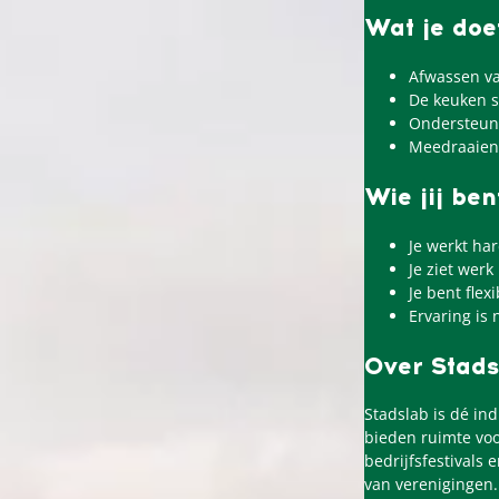
Wat je doe
Afwassen va
De keuken s
Ondersteun
Meedraaien
Wie jij ben
Je werkt har
Je ziet wer
Je bent fle
Ervaring is 
Over Stads
Stadslab is dé in
bieden ruimte vo
bedrijfsfestivals 
van verenigingen.