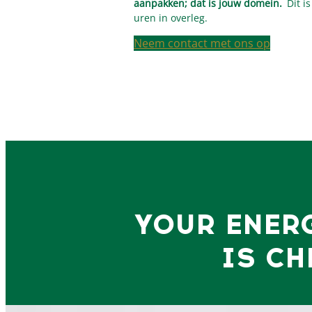
aanpakken; dat is jouw domein.
Dit is
uren in overleg.
Neem contact met ons op
YOUR ENER
IS CH