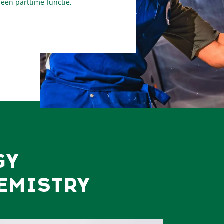
 een parttime functie,
GY
EMISTRY