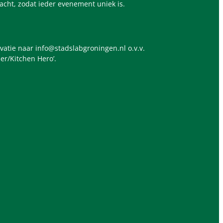
acht, zodat ieder evenement uniek is.
ivatie naar info@stadslabgroningen.nl o.v.v.
ser/Kitchen Hero’.