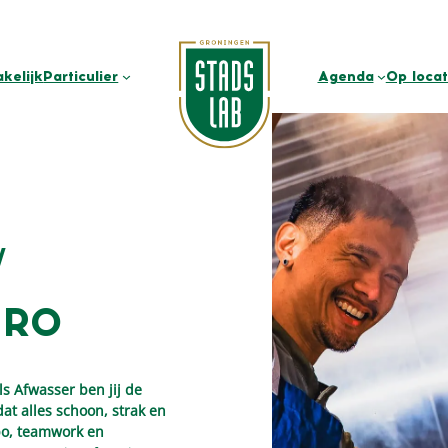
akelijk
Particulier
Agenda
Op locat
/
ERO
ls
Afwasser
ben jij de
 dat alles schoon, strak en
po, teamwork en